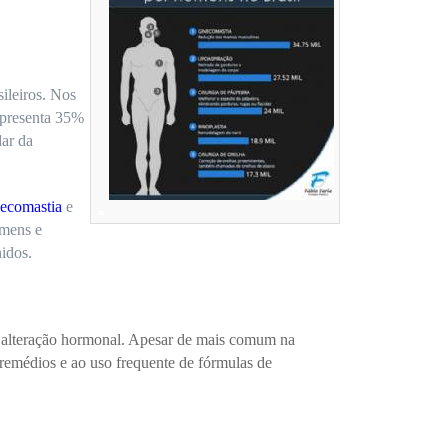
ileiros. Nos
epresenta 35%
dar da
necomastia
e
mens e
idos.
a alteração hormonal. Apesar de mais comum na
remédios e ao uso frequente de fórmulas de