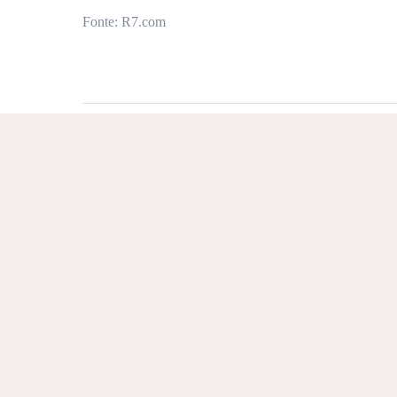
Fonte: R7.com
Leia mais sobre: Notícias/Dicas
>>
Injeções que prometem hidratar e firmar a p
>>
Conheça os benefícios da Sculptra
>>
Técnicas para aumentar os glúteos