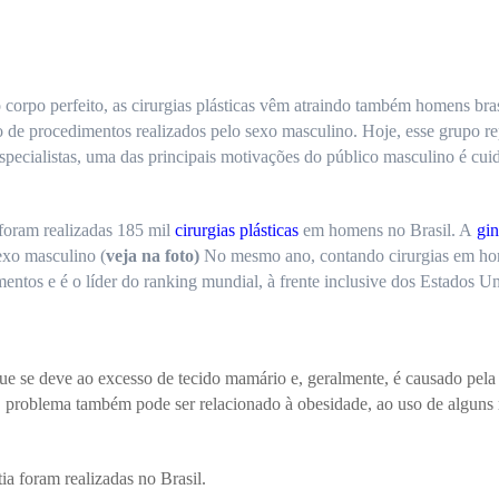
corpo perfeito, as cirurgias plásticas vêm atraindo também homens bras
de procedimentos realizados pelo sexo masculino. Hoje, esse grupo r
specialistas, uma das principais motivações do público masculino é cui
foram realizadas 185 mil
cirurgias plásticas
em homens no Brasil. A
gi
exo masculino (
veja na foto)
No mesmo ano, contando cirurgias em ho
entos e é o líder do ranking mundial, à frente inclusive dos Estados Un
 se deve ao excesso de tecido mamário e, geralmente, é causado pel
 problema também pode ser relacionado à obesidade, ao uso de alguns 
ia foram realizadas no Brasil.