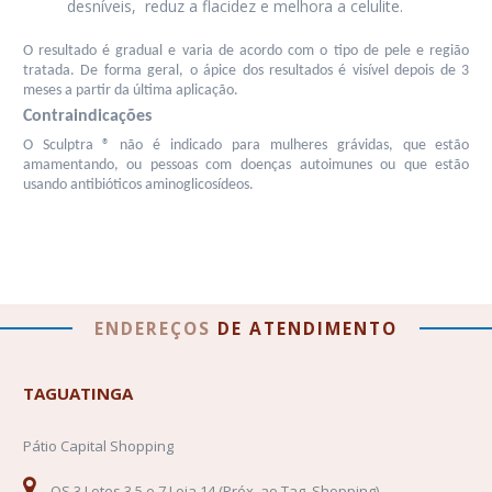
desníveis,  reduz a flacidez e melhora a celulite. 
O resultado é gradual e varia de acordo com o tipo de pele e região 
tratada. De forma geral, o ápice dos resultados é visível depois de 3 
meses a partir da última aplicação.
Contraindicações
O Sculptra ® não é indicado para mulheres grávidas, que estão 
amamentando, ou pessoas com doenças autoimunes ou que estão 
usando antibióticos aminoglicosídeos.
ENDEREÇOS
DE
ATENDIMENTO
TAGUATINGA
Pátio Capital Shopping
QS 3 Lotes 3,5 e 7 Loja 14 (Próx. ao Tag. Shopping) -