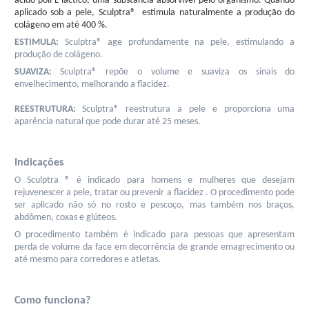
ácido poli-L-láctico, uma substância absorvível pelo organismo. Quando 
aplicado sob a pele, Sculptra®  estimula naturalmente a produção do 
colágeno em até 400 %. 
ESTIMULA: 
Sculptra® age profundamente na pele, estimulando a 
produção de colágeno. 
SUAVIZA: 
Sculptra® repõe o volume e suaviza os sinais do 
envelhecimento, melhorando a flacidez. 
REESTRUTURA: 
Sculptra® reestrutura a pele e proporciona uma 
aparência natural que pode durar até 25 meses.
Indicações
O Sculptra ® é indicado para homens e mulheres que desejam 
rejuvenescer a pele, tratar ou prevenir a flacidez . O procedimento pode 
ser aplicado não só no rosto e pescoço, mas também nos braços, 
abdômen, coxas e glúteos.
O procedimento também é indicado para pessoas que apresentam 
perda de volume da face em decorrência de grande emagrecimento ou 
até mesmo para corredores e atletas.
Como funciona?