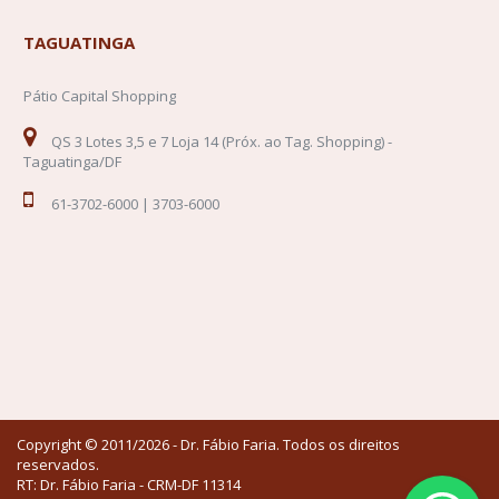
TAGUATINGA
Pátio Capital Shopping
QS 3 Lotes 3,5 e 7 Loja 14 (Próx. ao Tag. Shopping) -
Taguatinga/DF
61-3702-6000 | 3703-6000
Copyright © 2011/2026 - Dr. Fábio Faria. Todos os direitos
reservados.
RT: Dr. Fábio Faria - CRM-DF 11314